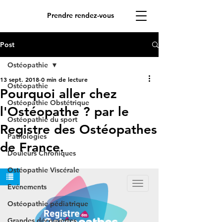
Prendre rendez-vous
Post
Ostéopathie
13 sept. 2018
0 min de lecture
Ostéopathie
Pourquoi aller chez
Ostéopathie Obstétrique
l'Ostéopathe ? par le
Ostéopathie du sport
Registre des Ostéopathes
Pathologies
de France.
Douleurs Chroniques
Ostéopathie Viscérale
Evénements
Ostéopathie pédiatrique
Grandes découvertes