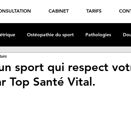
ONSULTATION
CABINET
TARIFS
CON
étrique
Ostéopathie du sport
Pathologies
Dou
ture
énements
Ostéopathie pédiatrique
Grandes découv
un sport qui respect vot
r Top Santé Vital.